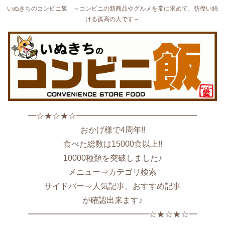
いぬきちのコンビニ飯 ～コンビニの新商品やグルメを常に求めて、彷徨い続
ける孤高の人です～
━☆★☆★☆━━━━━━━━━━━━━━━
おかげ様で4周年!!
食べた総数は15000食以上!!
10000種類を突破しました♪
メニュー⇒カテゴリ検索
サイドバー⇒人気記事、おすすめ記事
が確認出来ます♪
━━━━━━━━━━━━━━━☆★☆★☆━