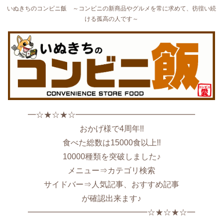
いぬきちのコンビニ飯 ～コンビニの新商品やグルメを常に求めて、彷徨い続
ける孤高の人です～
━☆★☆★☆━━━━━━━━━━━━━━━
おかげ様で4周年!!
食べた総数は15000食以上!!
10000種類を突破しました♪
メニュー⇒カテゴリ検索
サイドバー⇒人気記事、おすすめ記事
が確認出来ます♪
━━━━━━━━━━━━━━━☆★☆★☆━