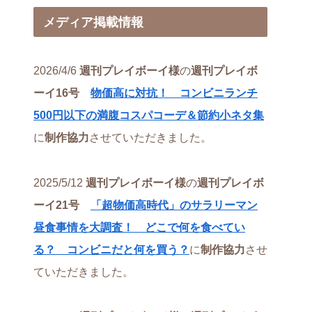
メディア掲載情報
2026/4/6
週刊プレイボーイ様
の
週刊プレイボ
ーイ16号
物価高に対抗！ コンビニランチ
500円以下の満腹コスパコーデ＆節約小ネタ集
に
制作協力
させていただきました。
2025/5/12
週刊プレイボーイ様
の
週刊プレイボ
ーイ21号
「超物価高時代」のサラリーマン
昼食事情を大調査！ どこで何を食べてい
る？ コンビニだと何を買う？
に
制作協力
させ
ていただきました。