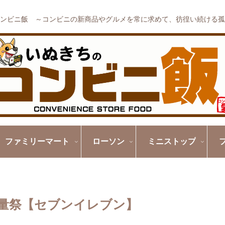
ンビニ飯 ～コンビニの新商品やグルメを常に求めて、彷徨い続ける孤
ファミリーマート
ローソン
ミニストップ
量祭【セブンイレブン】