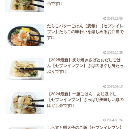
当です!!
2025.12.09
たらこバターごはん（麦飯）【セブンイレ
ブン】たらこの味わいを楽しめるお弁当で
す!!
2025.10.29
【2025最新】炙り焼きさばとおだしごは
ん【セブンイレブン】さばのほぐし身たっ
ぷりです!!
2025.02.18
【2024最新】一膳ごはん あじほぐし
【セブンイレブン】さっぱり美味しい鯵の
ほぐし身です!!
2024.08.24
しらすと明太子のご飯【セブンイレブン】