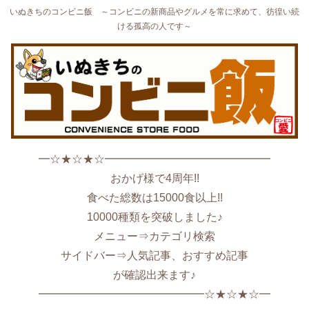
いぬきちのコンビニ飯 ～コンビニの新商品やグルメを常に求めて、彷徨い続
ける孤高の人です～
━☆★☆★☆━━━━━━━━━━━━━━━
おかげ様で4周年!!
食べた総数は15000食以上!!
10000種類を突破しました♪
メニュー⇒カテゴリ検索
サイドバー⇒人気記事、おすすめ記事
が確認出来ます♪
━━━━━━━━━━━━━━━☆★☆★☆━