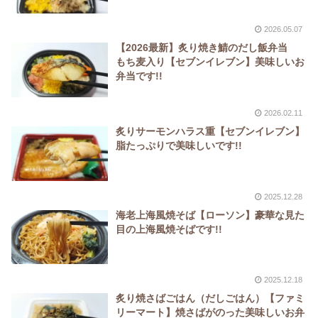
2026.05.07
【2026最新】炙り焼き鯖のだし飯弁当
もち麦入り【セブンイレブン】美味しいお
弁当です!!
2026.02.11
炙りサーモンハラス重【セブンイレブン】
脂たっぷりで美味しいです!!
2025.12.28
海老上海風焼そば【ローソン】豪華な見た
目の上海風焼そばです!!
2025.12.18
炙り焼さばごはん（だしごはん）【ファミ
リーマート】焼さばがのった美味しいお弁