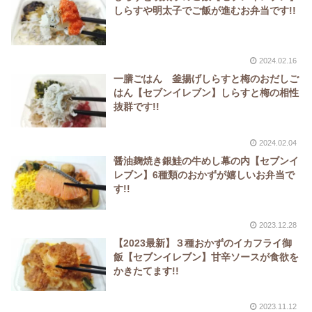
しらすや明太子でご飯が進むお弁当です!!
2024.02.16
一膳ごはん 釜揚げしらすと梅のおだしご
はん【セブンイレブン】しらすと梅の相性
抜群です!!
2024.02.04
醤油麹焼き銀鮭の牛めし幕の内【セブンイ
レブン】6種類のおかずが嬉しいお弁当で
す!!
2023.12.28
【2023最新】３種おかずのイカフライ御
飯【セブンイレブン】甘辛ソースが食欲を
かきたてます!!
2023.11.12