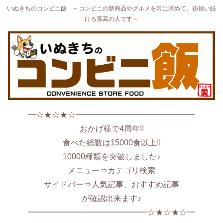
いぬきちのコンビニ飯 ～コンビニの新商品やグルメを常に求めて、彷徨い続
ける孤高の人です～
━☆★☆★☆━━━━━━━━━━━━━━━
おかげ様で4周年!!
食べた総数は15000食以上!!
10000種類を突破しました♪
メニュー⇒カテゴリ検索
サイドバー⇒人気記事、おすすめ記事
が確認出来ます♪
━━━━━━━━━━━━━━━☆★☆★☆━